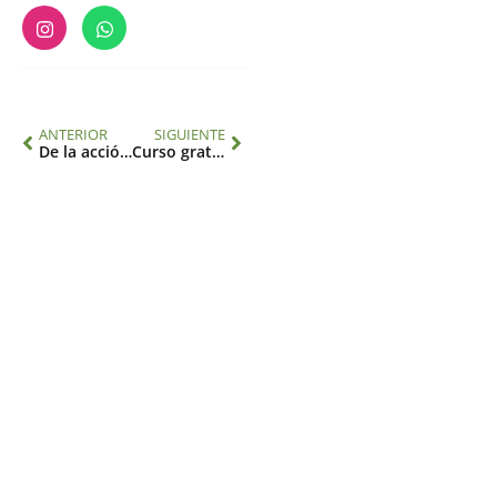
ANTERIOR
SIGUIENTE
De la acción climática a la inteligencia artificial: el 10o Foro de Jóvenes Científicos se reúne en Brasil
Curso gratuito sobre cambio climático, migración y salud en América Latina y el Caribe