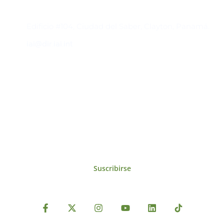
Contacto
Edificio #104, Ciudad del Saber, Clayton, Panamá.
iai@dir.iai.int
Suscríbase al IAI
Para estar al tanto de las noticias, eventos,
reuniones y proyectos desarrollados por el
IAI y otros eventos de interés.
Suscribirse