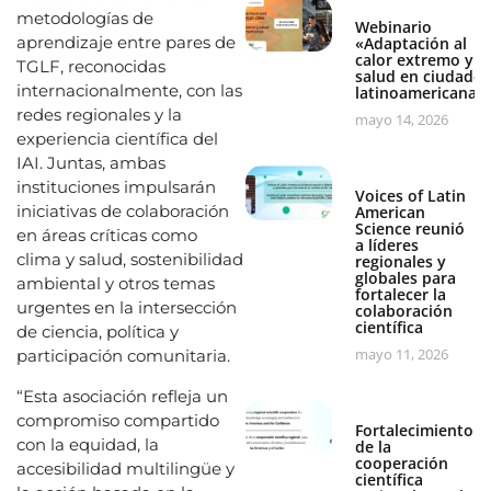
metodologías de
Webinario
aprendizaje entre pares de
«Adaptación al
calor extremo y
TGLF, reconocidas
salud en ciudades
internacionalmente, con las
latinoamericanas
redes regionales y la
mayo 14, 2026
experiencia científica del
IAI. Juntas, ambas
instituciones impulsarán
Voices of Latin
iniciativas de colaboración
American
Science reunió
en áreas críticas como
a líderes
clima y salud, sostenibilidad
regionales y
globales para
ambiental y otros temas
fortalecer la
urgentes en la intersección
colaboración
científica
de ciencia, política y
mayo 11, 2026
participación comunitaria.
“Esta asociación refleja un
compromiso compartido
Fortalecimiento
con la equidad, la
de la
cooperación
accesibilidad multilingüe y
científica