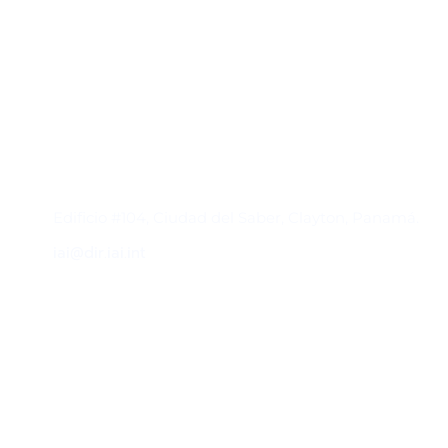
Contacto
Edificio #104, Ciudad del Saber, Clayton, Panamá.
iai@dir.iai.int
Suscríbase al IAI
Para estar al tanto de las noticias, eventos,
reuniones y proyectos desarrollados por el
IAI y otros eventos de interés.