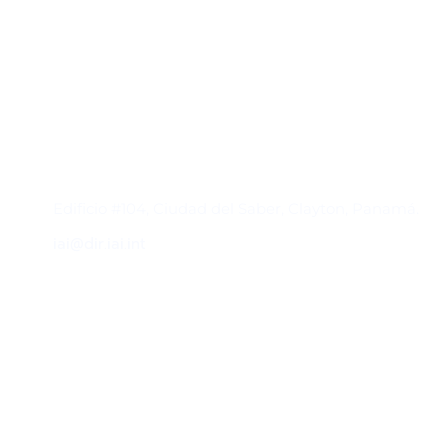
Contacto
Edificio #104, Ciudad del Saber, Clayton, Panamá.
iai@dir.iai.int
Suscríbase al IAI
Para estar al tanto de las noticias, eventos,
reuniones y proyectos desarrollados por el
IAI y otros eventos de interés.