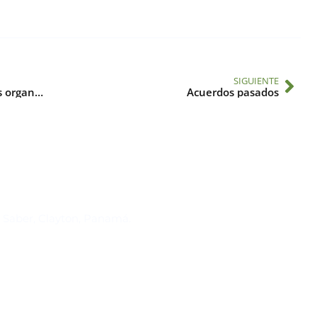
SIGUIENTE
Acuerdos suscritos por el IAI con otras organizaciones
Acuerdos pasados
Suscríbase al IAI
l Saber, Clayton, Panamá.
Para estar al tanto de las not
reuniones y proyectos desarr
otros eventos de interés.