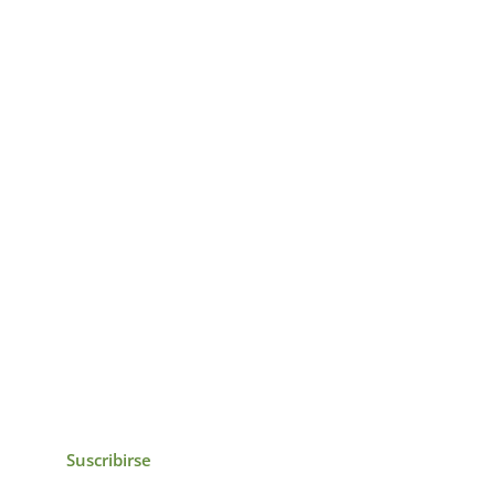
icias, eventos,
ollados por el IAI y
Suscribirse