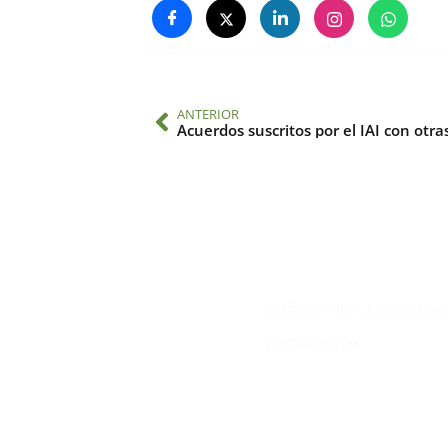
ANTERIOR
Contacto
Edificio #104, Ciudad de
iai@dir.iai.int