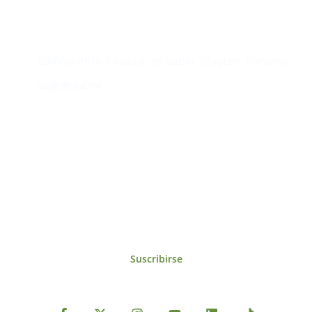
Contacto
Edificio #104, Ciudad del Saber, Clayton, Panamá.
iai@dir.iai.int
Suscríbase al IAI
Para estar al tanto de las noticias, eventos,
reuniones y proyectos desarrollados por el
IAI y otros eventos de interés.
Suscribirse