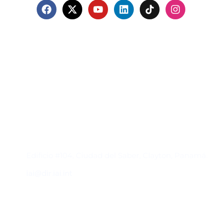
Contacto
Edificio #104, Ciudad del Saber, Clayton, Panamá.
iai@dir.iai.int
Suscríbase al IAI