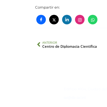
Compartir en:
ANTERIOR
Centro de Diplomacia Científica
Contacto
Edificio #104, Ciudad de
iai@dir.iai.int