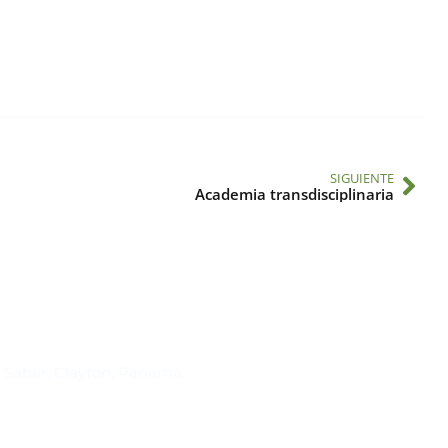
SIGUIENTE
Academia transdisciplinaria
Suscríbase al IAI
l Saber, Clayton, Panamá.
Para estar al tanto de las not
reuniones y proyectos desarr
otros eventos de interés.