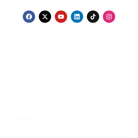
Contacto
Edificio #104, Ciudad del Saber, Clayton, Panamá.
iai@dir.iai.int