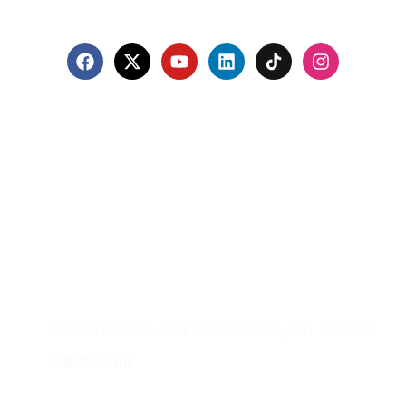
Contacto
Edificio #104, Ciudad del Saber, Clayton, Panamá.
iai@dir.iai.int