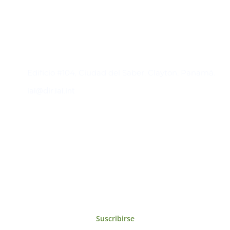
Contacto
Edificio #104, Ciudad del Saber, Clayton, Panamá.
iai@dir.iai.int
Suscríbase al IAI
Para estar al tanto de las noticias, eventos,
reuniones y proyectos desarrollados por el
IAI y otros eventos de interés.
Suscribirse