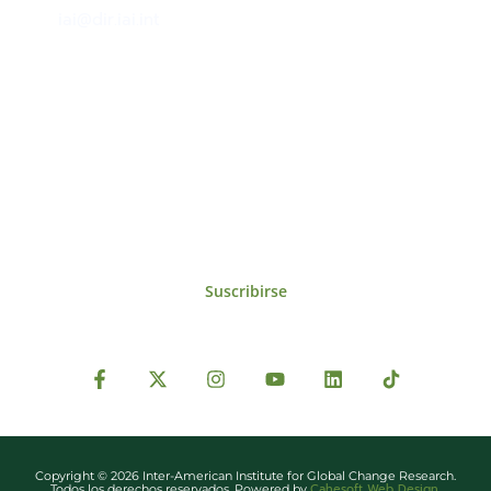
iai@dir.iai.int
Suscríbase al IAI
Para estar al tanto de las noticias, eventos,
reuniones y proyectos desarrollados por el
IAI y otros eventos de interés.
Suscribirse
Copyright © 2026 Inter-American Institute for Global Change Research.
Cahesoft Web Design
Todos los derechos reservados. Powered by
.