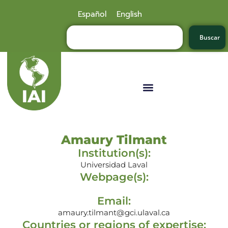
Español
English
Buscar
Amaury Tilmant
Institution(s):
Universidad Laval
Webpage(s):
Email:
amaury.tilmant@gci.ulaval.ca
Countries or regions of expertise: