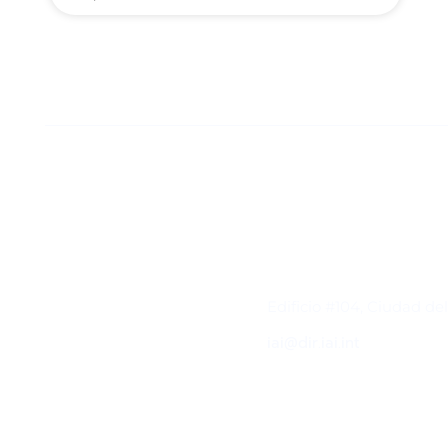
Contacto
Edificio #104, Ciudad de
iai@dir.iai.int