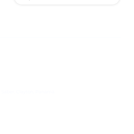
Suscríbase al IAI
l Saber, Clayton, Panamá.
Para estar al tanto de las not
reuniones y proyectos desarr
otros eventos de interés.