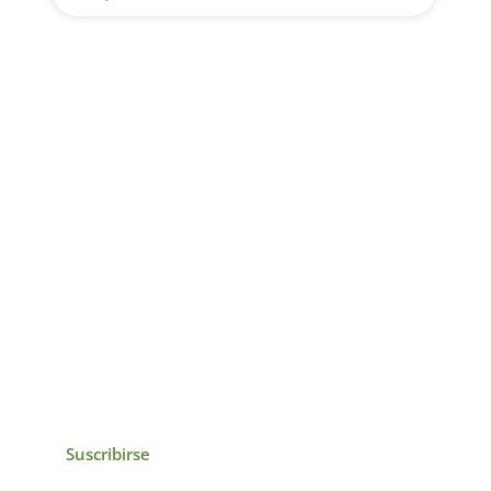
icias, eventos,
ollados por el IAI y
Suscribirse