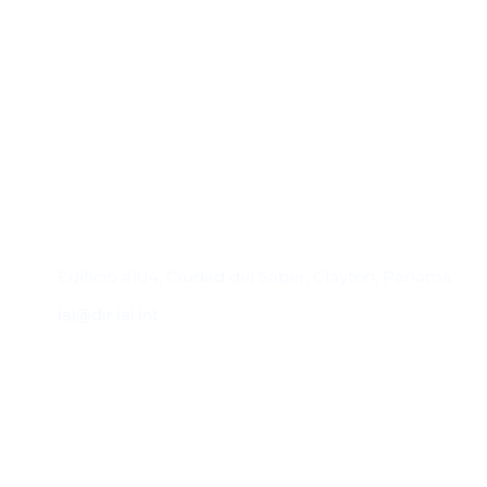
Contacto
Edificio #104, Ciudad del Saber, Clayton, Panamá.
iai@dir.iai.int
Suscríbase al IAI
Para estar al tanto de las noticias, eventos,
reuniones y proyectos desarrollados por el
IAI y otros eventos de interés.