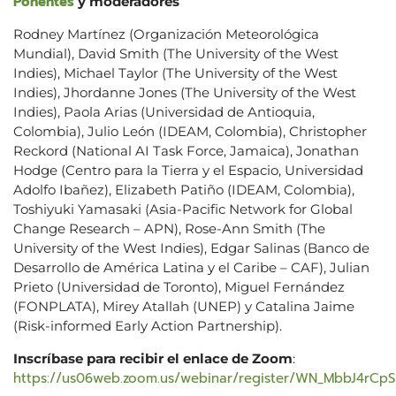
Ponentes
y moderadores
Rodney Martínez (Organización Meteorológica
Mundial), David Smith (The University of the West
Indies), Michael Taylor (The University of the West
Indies), Jhordanne Jones (The University of the West
Indies), Paola Arias (Universidad de Antioquia,
Colombia), Julio León (IDEAM, Colombia), Christopher
Reckord (National AI Task Force, Jamaica), Jonathan
Hodge (Centro para la Tierra y el Espacio, Universidad
Adolfo Ibañez), Elizabeth Patiño (IDEAM, Colombia),
Toshiyuki Yamasaki (Asia-Pacific Network for Global
Change Research – APN), Rose-Ann Smith (The
University of the West Indies), Edgar Salinas (Banco de
Desarrollo de América Latina y el Caribe – CAF), Julian
Prieto (Universidad de Toronto), Miguel Fernández
(FONPLATA), Mirey Atallah (UNEP) y Catalina Jaime
(Risk-informed Early Action Partnership).
Inscríbase para recibir el enlace de Zoom
:
https://us06web.zoom.us/webinar/register/WN_MbbJ4rCp