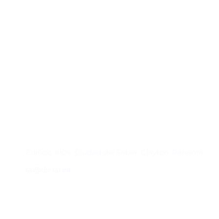
Contacto
Edificio #104, Ciudad del Saber, Clayton, Panamá.
iai@dir.iai.int
Suscríbase al IAI
Para estar al tanto de las noticias, eventos,