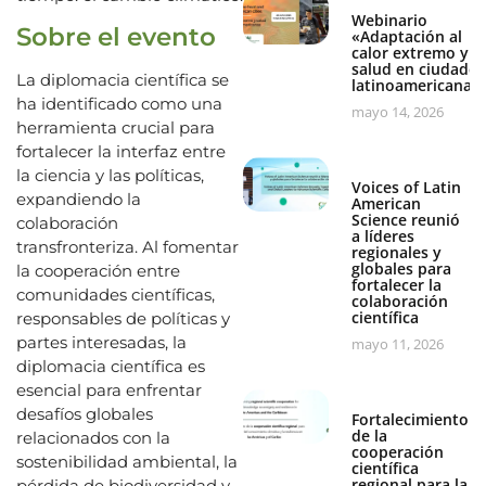
Webinario
Sobre el evento
«Adaptación al
calor extremo y
salud en ciudades
La diplomacia científica se
latinoamericanas
ha identificado como una
mayo 14, 2026
herramienta crucial para
fortalecer la interfaz entre
la ciencia y las políticas,
Voices of Latin
expandiendo la
American
Science reunió
colaboración
a líderes
transfronteriza. Al fomentar
regionales y
globales para
la cooperación entre
fortalecer la
comunidades científicas,
colaboración
científica
responsables de políticas y
partes interesadas, la
mayo 11, 2026
diplomacia científica es
esencial para enfrentar
desafíos globales
Fortalecimiento
de la
relacionados con la
cooperación
sostenibilidad ambiental, la
científica
regional para la
pérdida de biodiversidad y