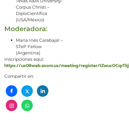
Texas A&M University-
Corpus Christi –
DiploCientífica
(USA/México)
Moderadora:
María Inés Carabajal –
STeP Fellow
(Argentina)
Inscripciones aquí:
https://us06web.zoom.us/meeting/register/tZwucOCqr
Compartir en: