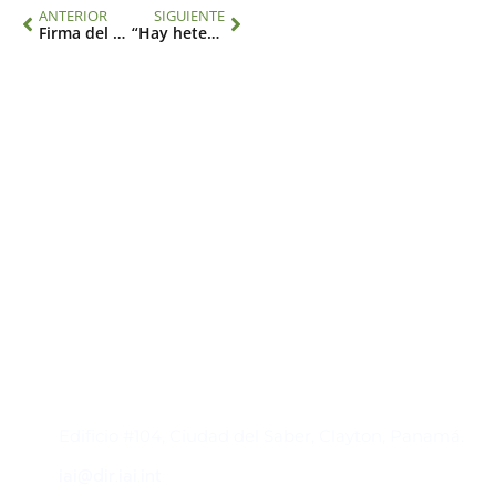
ANTERIOR
SIGUIENTE
Firma del acuerdo sobre el establecimiento de la Sede de la Dirección Ejecutiva del IAI en Panamá
“Hay heterogeneidad en el cumplimiento de la Meta 3”: avances en la protección de la biodiversidad en la región
Contacto
Edificio #104, Ciudad del Saber, Clayton, Panamá.
iai@dir.iai.int