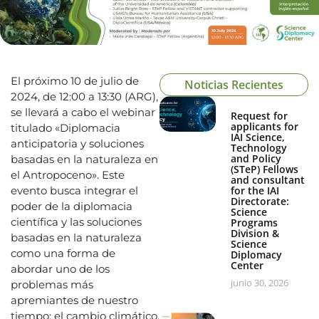
El próximo 10 de julio de
Noticias Recientes
2024, de 12:00 a 13:30 (ARG),
se llevará a cabo el webinar
Request for
applicants for
titulado «Diplomacia
IAI Science,
anticipatoria y soluciones
Technology
and Policy
basadas en la naturaleza en
(STeP) Fellows
el Antropoceno». Este
and consultant
evento busca integrar el
for the IAI
Directorate:
poder de la diplomacia
Science
científica y las soluciones
Programs
Division &
basadas en la naturaleza
Science
como una forma de
Diplomacy
Center
abordar uno de los
junio 30, 2026
problemas más
apremiantes de nuestro
tiempo: el cambio climático.