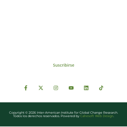
Suscríbase al IAI
Para estar al tanto de las noticias, eventos,
reuniones y proyectos desarrollados por el
IAI y otros eventos de interés.
Suscribirse
Copyright © 2026 Inter-American Institute for Global Change Research.
Cahesoft Web Design
Todos los derechos reservados. Powered by
.