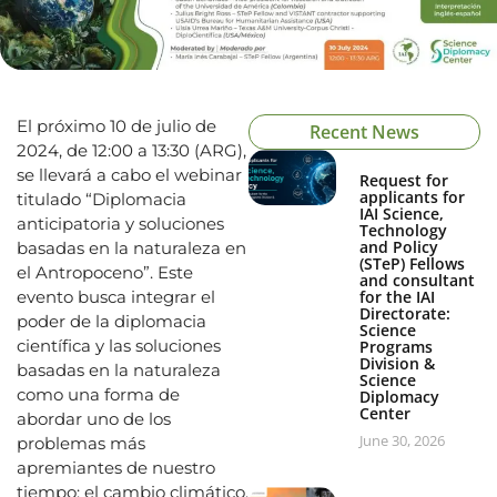
El próximo 10 de julio de
Recent News
2024, de 12:00 a 13:30 (ARG),
se llevará a cabo el webinar
Request for
applicants for
titulado “Diplomacia
IAI Science,
anticipatoria y soluciones
Technology
and Policy
basadas en la naturaleza en
(STeP) Fellows
el Antropoceno”. Este
and consultant
evento busca integrar el
for the IAI
Directorate:
poder de la diplomacia
Science
científica y las soluciones
Programs
Division &
basadas en la naturaleza
Science
como una forma de
Diplomacy
Center
abordar uno de los
June 30, 2026
problemas más
apremiantes de nuestro
tiempo: el cambio climático.