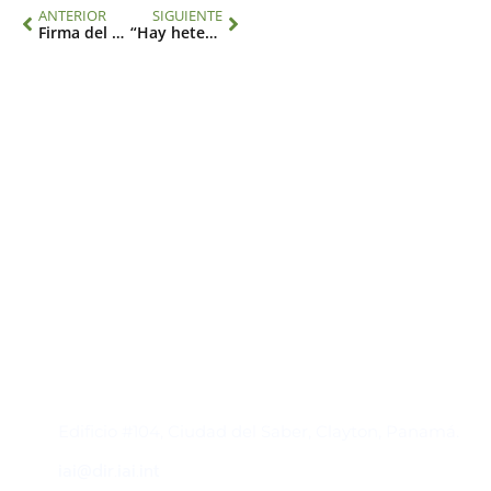
ANTERIOR
SIGUIENTE
Firma del acuerdo sobre el establecimiento de la Sede de la Dirección Ejecutiva del IAI en Panamá
“Hay heterogeneidad en el cumplimiento de la Meta 3”: avances en la protección de la biodiversidad en la región
Contacto
Edificio #104, Ciudad del Saber, Clayton, Panamá.
iai@dir.iai.int