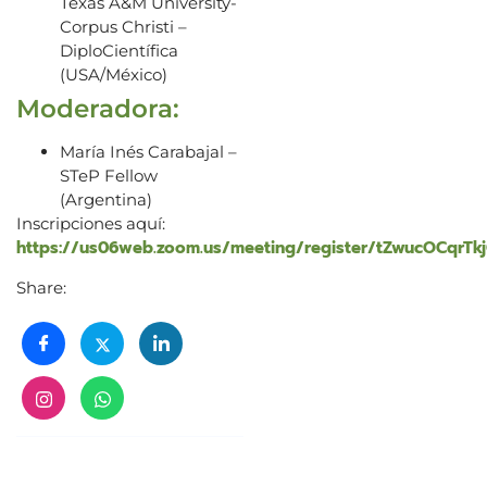
Texas A&M University-
Corpus Christi –
DiploCientífica
(USA/México)
Moderadora:
María Inés Carabajal –
STeP Fellow
(Argentina)
Inscripciones aquí:
https://us06web.zoom.us/meeting/register/tZwucOCqr
Share: