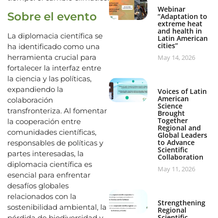
Webinar
Sobre el evento
“Adaptation to
extreme heat
and health in
La diplomacia científica se
Latin American
cities”
ha identificado como una
herramienta crucial para
May 14, 2026
fortalecer la interfaz entre
la ciencia y las políticas,
expandiendo la
Voices of Latin
American
colaboración
Science
transfronteriza. Al fomentar
Brought
Together
la cooperación entre
Regional and
comunidades científicas,
Global Leaders
to Advance
responsables de políticas y
Scientific
partes interesadas, la
Collaboration
diplomacia científica es
May 11, 2026
esencial para enfrentar
desafíos globales
relacionados con la
Strengthening
sostenibilidad ambiental, la
Regional
Scientific
pérdida de biodiversidad y