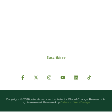
Suscríbase al IAI
Para estar al tanto de las noticias, eventos,
reuniones y proyectos desarrollados por el
IAI y otros eventos de interés.
Suscribirse
Copyright © 2026 Inter-American Institute for Global Change Research. All
Cahesoft Web Design
rights reserved. Powered by
.