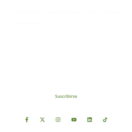
Contacto
Edificio #104, Ciudad del Saber, Clayton, Panamá.
iai@dir.iai.int
Suscríbase al IAI
Para estar al tanto de las noticias, eventos,
reuniones y proyectos desarrollados por el
IAI y otros eventos de interés.
Suscribirse