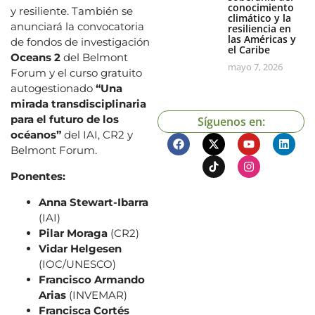
conocimiento
y resiliente. También se
climático y la
anunciará la convocatoria
resiliencia en
las Américas y
de fondos de investigación
el Caribe
Oceans 2
del Belmont
mayo 7, 2026
Forum y el curso gratuito
autogestionado
“Una
mirada transdisciplinaria
para el futuro de los
Síguenos en:
océanos”
del IAI, CR2 y
Belmont Forum.
Ponentes:
Anna Stewart-Ibarra
(IAI)
Pilar Moraga
(CR2)
Vidar Helgesen
(IOC/UNESCO)
Francisco Armando
Arias
(INVEMAR)
Francisca Cortés