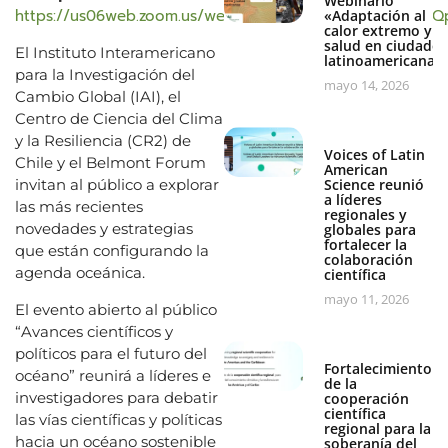
Webinario
https://us06web.zoom.us/webinar/register/WN_9h5Drgj6
«Adaptación al
calor extremo y
salud en ciudades
El Instituto Interamericano
latinoamericanas
para la Investigación del
mayo 14, 2026
Cambio Global (IAI), el
Centro de Ciencia del Clima
y la Resiliencia (CR2) de
Voices of Latin
Chile y el Belmont Forum
American
invitan al público a explorar
Science reunió
a líderes
las más recientes
regionales y
novedades y estrategias
globales para
fortalecer la
que están configurando la
colaboración
agenda oceánica.
científica
mayo 11, 2026
El evento abierto al público
“Avances científicos y
políticos para el futuro del
Fortalecimiento
océano” reunirá a líderes e
de la
investigadores para debatir
cooperación
científica
las vías científicas y políticas
regional para la
hacia un océano sostenible
soberanía del