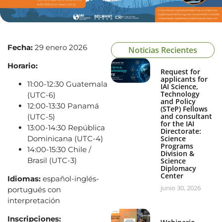
Fecha:
29 enero 2026
Noticias Recientes
Horario:
Request for
applicants for
11:00-12:30 Guatemala
IAI Science,
Technology
(UTC-6)
and Policy
12:00-13:30 Panamá
(STeP) Fellows
and consultant
(UTC-5)
for the IAI
13:00-14:30 República
Directorate:
Dominicana (UTC-4)
Science
Programs
14:00-15:30 Chile /
Division &
Brasil (UTC-3)
Science
Diplomacy
Center
Idiomas:
español-inglés-
junio 30, 2026
portugués con
interpretación
Inscripciones: