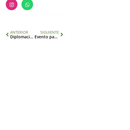
ANTERIOR
SIGUIENTE
Diplomacia científica y cambio ambiental global en América Latina y el Caribe
Evento paralelo COP31