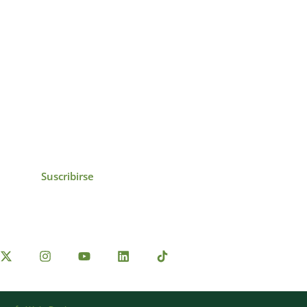
icias, eventos,
ollados por el IAI y
Suscribirse