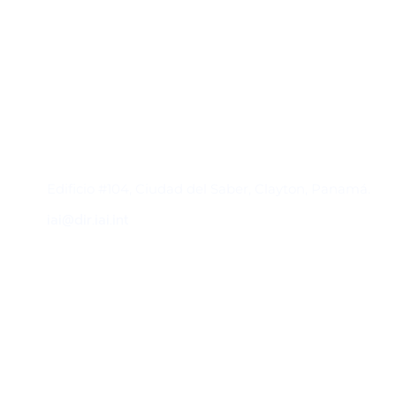
Contacto
Edificio #104, Ciudad del Saber, Clayton, Panamá.
iai@dir.iai.int
Suscríbase al IAI
Para estar al tanto de las noticias, eventos,
reuniones y proyectos desarrollados por el
IAI y otros eventos de interés.