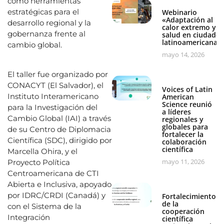
como herramientas
estratégicas para el
Webinario
«Adaptación al
desarrollo regional y la
calor extremo y
gobernanza frente al
salud en ciudades
latinoamericanas
cambio global.
mayo 14, 2026
El taller fue organizado por
CONACYT (El Salvador), el
Voices of Latin
Instituto Interamericano
American
Science reunió
para la Investigación del
a líderes
Cambio Global (IAI) a través
regionales y
globales para
de su Centro de Diplomacia
fortalecer la
Científica (SDC), dirigido por
colaboración
científica
Marcella Ohira, y el
mayo 11, 2026
Proyecto Política
Centroamericana de CTI
Abierta e Inclusiva, apoyado
por IDRC/CRDI (Canadá) y
Fortalecimiento
de la
con el Sistema de la
cooperación
Integración
científica