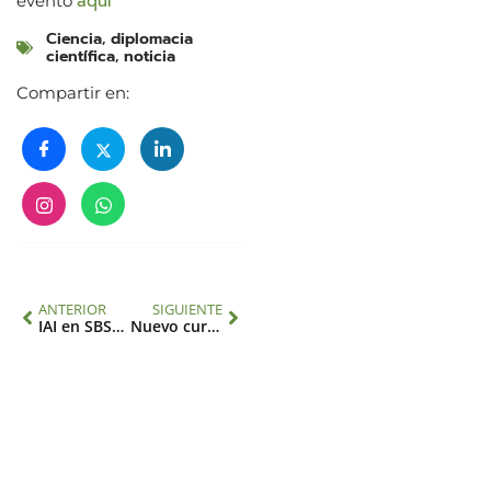
aquí
evento
Ciencia
,
diplomacia
científica
,
noticia
Compartir en:
ANTERIOR
SIGUIENTE
IAI en SBSTTA-27: Ciencia y políticas para la biodiversidad
Nuevo curso virtual gratuito: “Una mirada transdisciplinaria para el futuro de los océanos”