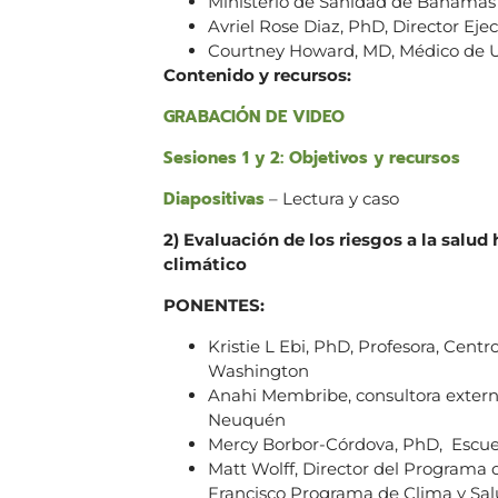
Ministerio de Sanidad de Bahamas
Avriel Rose Diaz, PhD, Director Ej
Courtney Howard, MD, Médico de 
Contenido y recursos:
GRABACIÓN DE VIDEO
Sesiones 1 y 2: Objetivos y recursos
Diapositivas
– Lectura y caso
2) Evaluación de los riesgos a la salu
climático
PONENTES:
Kristie L Ebi, PhD, Profesora, Cen
Washington
Anahi Membribe, consultora extern
Neuquén
Mercy Borbor-Córdova, PhD, Escuela
Matt Wolff, Director del Programa
Francisco Programa de Clima y Sa