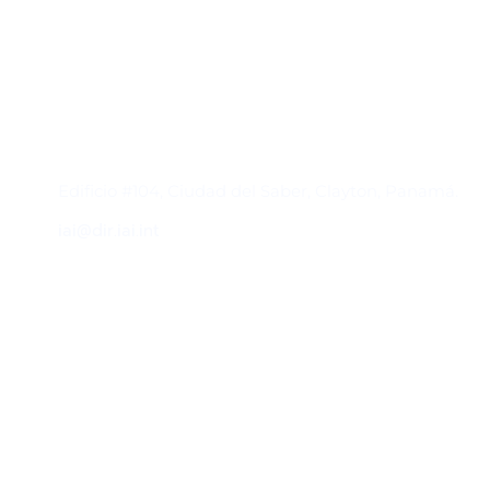
Contacto
Edificio #104, Ciudad del Saber, Clayton, Panamá.
iai@dir.iai.int
Suscríbase al IAI
Para estar al tanto de las noticias, eventos,
reuniones y proyectos desarrollados por el
IAI y otros eventos de interés.