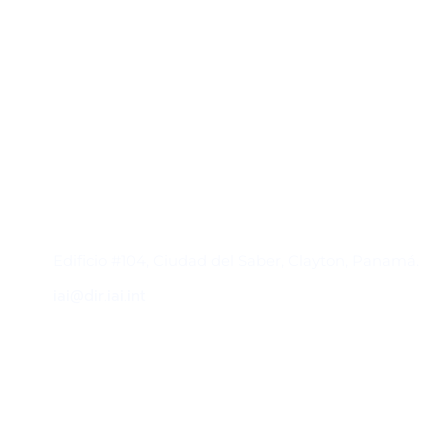
Contacto
Edificio #104, Ciudad del Saber, Clayton, Panamá.
iai@dir.iai.int
Suscríbase al IAI
Para estar al tanto de las noticias, eventos,
reuniones y proyectos desarrollados por el
IAI y otros eventos de interés.