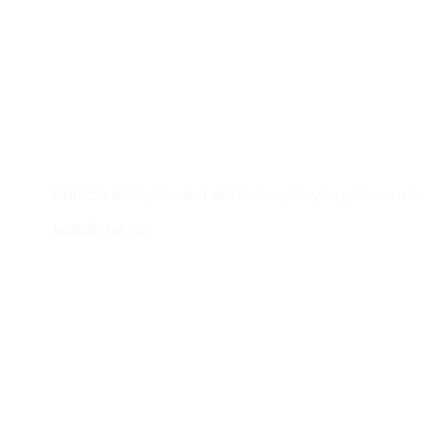
Contacto
Edificio #104, Ciudad del Saber, Clayton, Panamá.
iai@dir.iai.int
Suscríbase al IAI
Para estar al tanto de las noticias, eventos,
reuniones y proyectos desarrollados por el
IAI y otros eventos de interés.