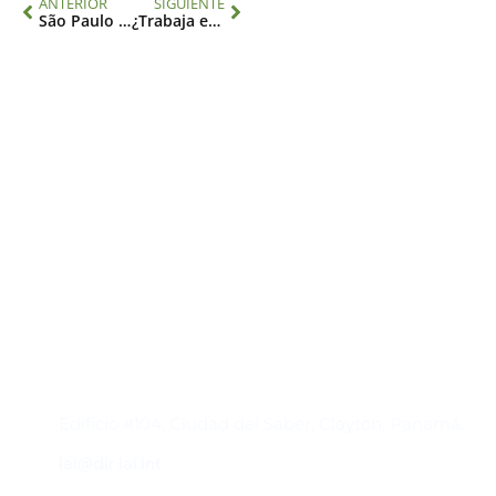
ANTERIOR
SIGUIENTE
São Paulo School of Advanced Science Sustainable and Inclusive AMAZONIA: Ponentes
¿Trabaja en ciencia, negocios, filantropía o arte? ¡Comparta su trabajo en SRI2023!
Contacto
Edificio #104, Ciudad del Saber, Clayton, Panamá.
iai@dir.iai.int