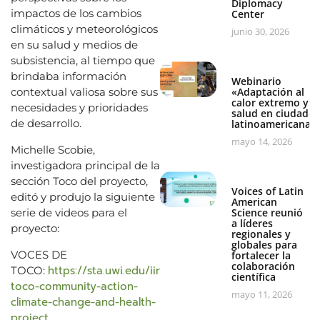
Diplomacy
impactos de los cambios
Center
climáticos y meteorológicos
junio 30, 2026
en su salud y medios de
subsistencia, al tiempo que
brindaba información
Webinario
contextual valiosa sobre sus
«Adaptación al
calor extremo y
necesidades y prioridades
salud en ciudades
de desarrollo.
latinoamericanas
mayo 14, 2026
Michelle Scobie,
investigadora principal de la
sección Toco del proyecto,
Voices of Latin
editó y produjo la siguiente
American
serie de videos para el
Science reunió
a líderes
proyecto:
regionales y
globales para
VOCES DE
fortalecer la
colaboración
https://sta.uwi.edu/iir/voices-
TOCO:
científica
toco-community-action-
mayo 11, 2026
climate-change-and-health-
project