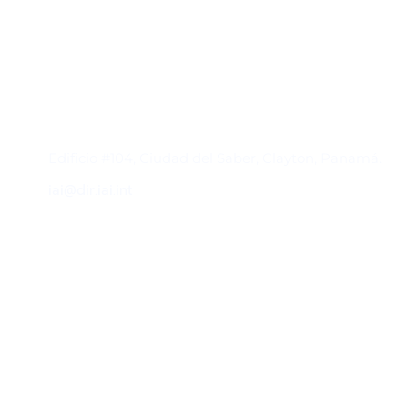
Contacto
Edificio #104, Ciudad del Saber, Clayton, Panamá.
iai@dir.iai.int
Suscríbase al IAI
Para estar al tanto de las noticias, eventos,
reuniones y proyectos desarrollados por el
IAI y otros eventos de interés.