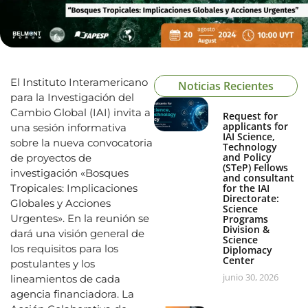
El Instituto Interamericano
Noticias Recientes
para la Investigación del
Cambio Global (IAI) invita a
Request for
applicants for
una sesión informativa
IAI Science,
sobre la nueva convocatoria
Technology
and Policy
de proyectos de
(STeP) Fellows
investigación «Bosques
and consultant
Tropicales: Implicaciones
for the IAI
Directorate:
Globales y Acciones
Science
Urgentes». En la reunión se
Programs
Division &
dará una visión general de
Science
los requisitos para los
Diplomacy
Center
postulantes y los
junio 30, 2026
lineamientos de cada
agencia financiadora. La