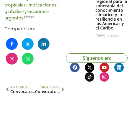
regional para la
tropicales-implicaciones-
soberanía del
conocimiento
globales-y-acciones-
climático y la
urgentes/
*****
resiliencia en
las Américas y
el Caribe
Compartir en:
mayo 7, 2026
Síguenos en:
ANTERIOR
SIGUIENTE
Convocatoria para fellows STeP del programa FAPESC-IAI abierta hasta el 18 de agosto
Convocatoria de investigación – Bosques tropicales: implicaciones globales y acciones urgentes