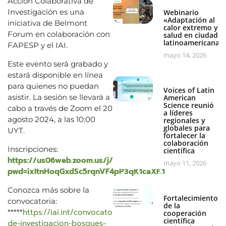
Acción Colaborativa de
Investigación es una
Webinario
«Adaptación al
iniciativa de Belmont
calor extremo y
Forum en colaboración con
salud en ciudades
latinoamericanas
FAPESP y el IAI.
mayo 14, 2026
Este evento será grabado y
estará disponible en línea
para quienes no puedan
Voices of Latin
asistir. La sesión se llevará a
American
Science reunió
cabo a través de Zoom el 20
a líderes
agosto 2024, a las 10:00
regionales y
globales para
UYT.
fortalecer la
colaboración
Inscripciones:
científica
https://us06web.zoom.us/j/84745690993?
mayo 11, 2026
pwd=ixItnHoqGxdSc5rqnVF4pP3qK1caXF.1
Conozca más sobre la
Fortalecimiento
convocatoria:
de la
https://iai.int/convocatoria-
*****
cooperación
científica
de-investigacion-bosques-