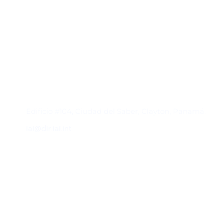
Contacto
Edificio #104, Ciudad del Saber, Clayton, Panamá.
iai@dir.iai.int
Suscríbase al IAI
Para estar al tanto de las noticias, eventos,
reuniones y proyectos desarrollados por el
IAI y otros eventos de interés.