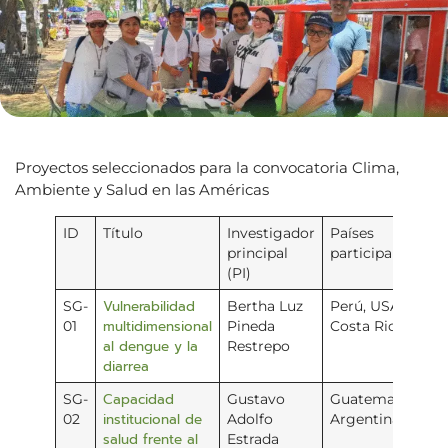
Proyectos seleccionados para la convocatoria Clima,
Ambiente y Salud en las Américas
ID
Título
Investigador
Países
P
principal
participantes
(PI)
Vulnerabilidad
SG-
Bertha Luz
Perú, USA,
multidimensional
01
Pineda
Costa Rica
al dengue y la
Restrepo
diarrea
Capacidad
SG-
Gustavo
Guatemala,
institucional de
02
Adolfo
Argentina
salud frente al
Estrada