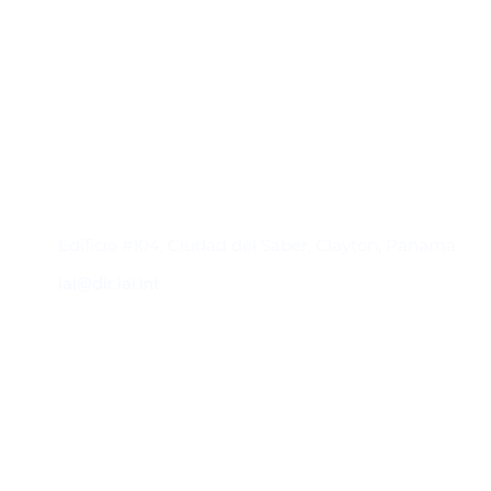
Contacto
Edificio #104, Ciudad del Saber, Clayton, Panamá.
iai@dir.iai.int
Suscríbase al IAI
Para estar al tanto de las noticias, eventos,
reuniones y proyectos desarrollados por el
IAI y otros eventos de interés.