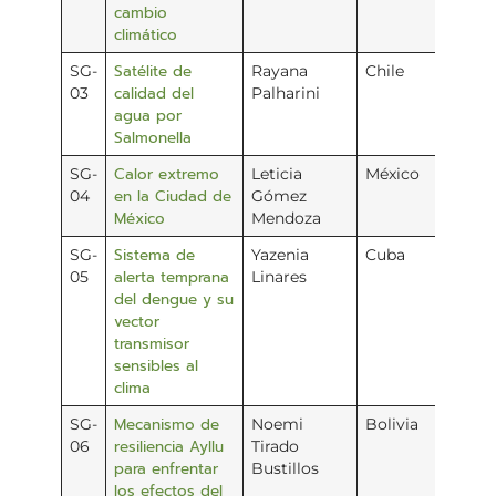
cambio
climático
Satélite de
SG-
Rayana
Chile
calidad del
03
Palharini
agua por
Salmonella
Calor extremo
SG-
Leticia
México
en la Ciudad de
04
Gómez
México
Mendoza
Sistema de
SG-
Yazenia
Cuba
alerta temprana
05
Linares
del dengue y su
vector
transmisor
sensibles al
clima
Mecanismo de
SG-
Noemi
Bolivia
resiliencia Ayllu
06
Tirado
para enfrentar
Bustillos
los efectos del