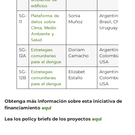
edificios
Plataforma de
SG-
Sonia
Argentina,
datos sobre
11
Muñoz
Brasil, Chile,
Clima, Medio
Uruguay
Ambiente y
Salud
Estrategias
SG-
Doriam
Argentina,
comunitarias
12A
Camacho
Colombia, y
para el dengue
USA
Estrategias
SG-
Elizabet
Argentina,
comunitarias
12B
Estallo
Colombia, y
para el dengue
USA
Obtenga más información sobre esta iniciativa de
aquí
financiamiento
aquí
Lea los policy briefs de los proyectos