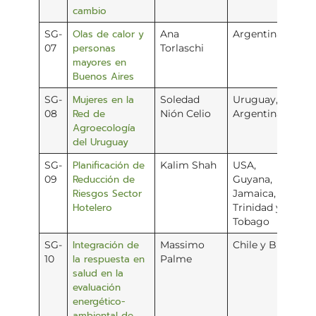
cambio
Olas de calor y
SG-
Ana
Argentina
personas
07
Torlaschi
mayores en
Buenos Aires
Mujeres en la
SG-
Soledad
Uruguay,
Red de
08
Nión Celio
Argentina
Agroecología
del Uruguay
Planificación de
SG-
Kalim Shah
USA,
Reducción de
09
Guyana,
Riesgos Sector
Jamaica,
Hotelero
Trinidad y
Tobago
Integración de
SG-
Massimo
Chile y Brasil
la respuesta en
10
Palme
salud en la
evaluación
energético-
ambiental de