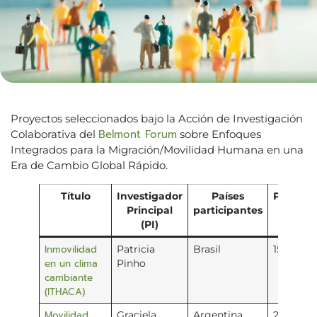
Proyectos seleccionados bajo la Acción de Investigación
Belmont Forum
Colaborativa del
sobre Enfoques
Integrados para la Migración/Movilidad Humana en una
Era de Cambio Global Rápido.
Título
Investigador
Países
Presupu
Principal
participantes
(US$
(PI)
Inmovilidad
Patricia
Brasil
150,000
en un clima
Pinho
cambiante
(ITHACA)
Movilidad
Graciela
Argentina,
200,000