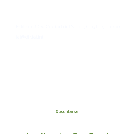
Contacto
Edificio #104, Ciudad del Saber, Clayton, Panamá.
iai@dir.iai.int
Suscríbase al IAI
Para estar al tanto de las noticias, eventos,
reuniones y proyectos desarrollados por el
IAI y otros eventos de interés.
Suscribirse