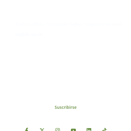
Contacto
Edificio #104, Ciudad del Saber, Clayton, Panamá.
iai@dir.iai.int
Suscríbase al IAI
Para estar al tanto de las noticias, eventos,
reuniones y proyectos desarrollados por el
IAI y otros eventos de interés.
Suscribirse