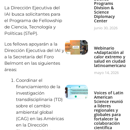
Programs
La Dirección Ejecutiva del
Division &
Science
IAI busca solicitantes para
Diplomacy
el Programa de Fellowship
Center
de Ciencia, Tecnología y
junio 30, 2026
Políticas (STeP).
Los fellows apoyarán a la
Webinario
Dirección Ejecutiva del IAI y
«Adaptación al
a la Secretaría del Foro
calor extremo y
salud en ciudades
Belmont en las siguientes
latinoamericanas
áreas:
mayo 14, 2026
Coordinar el
financiamiento de la
Voices of Latin
investigación
American
transdisciplinaria (TD)
Science reunió
sobre el cambio
a líderes
regionales y
ambiental global
globales para
(CAG) en las Américas
fortalecer la
colaboración
en la Dirección
científica