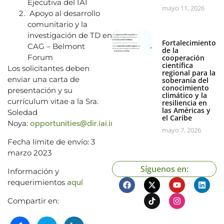
Ejecutiva del IAI
mayo 11, 2026
Apoyo al desarrollo
comunitario y la
investigación de TD en
Fortalecimiento
CAG – Belmont
de la
Forum
cooperación
científica
Los solicitantes deben
regional para la
enviar una carta de
soberanía del
conocimiento
presentación y su
climático y la
currículum vitae a la Sra.
resiliencia en
las Américas y
Soledad
el Caribe
opportunities@dir.iai.int
Noya:
mayo 7, 2026
Fecha límite de envío: 3
marzo 2023
Síguenos en:
Información y
aquí
requerimientos
Compartir en: