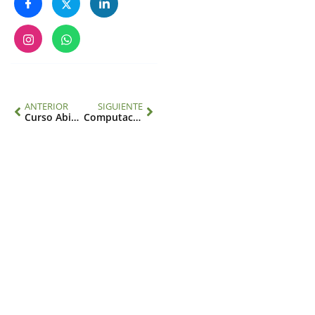
ANTERIOR
SIGUIENTE
Curso Abierto “Respuesta en Clima y Ambiente para la Salud en las Américas – Del conocimiento y la formación transdisciplinarios a las políticas públicas”
Computación en la nube: Preparación y respuesta ante desastres