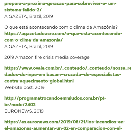
prepara-a-proxima-geracao-para-sobreviver-e- um-
sistema-falido-2/
A GAZETA, Brazil, 2019
O que está acontecendo com o clima da Amazônia?
https://agazetadoacre.com/o-que-esta-acontecendo-
com-o-clima-da-amazonia/
A GAZETA, Brazil, 2019
2019 Amazon fire crisis media coverage
https://www.ovale.com.br/_conteudo/_conteudo/nossa_
dados-do-inpe-em basam–cruzada–de-especialistas-
contra-aquecimento-global.html
Website post, 2019
http://programatrocandoemmiudos.com.br/pt-
br/node/2402
EURONEWS, 2019
https://es.euronews.com/2019/08/21/los-incendios-en-
el-amazonas-aumentan-un-82-en-comparacion-con-el-