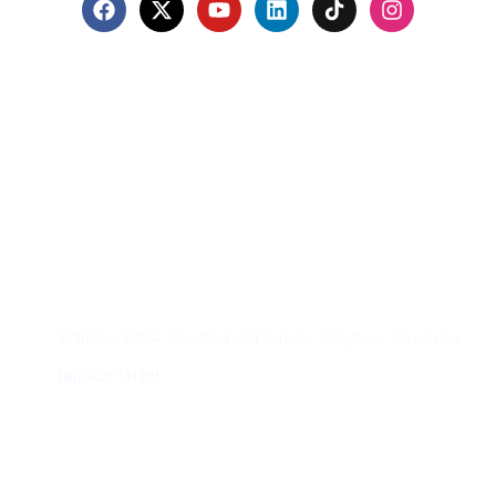
Contacto
Edificio #104, Ciudad del Saber, Clayton, Panamá.
iai@dir.iai.int
Suscríbase al IAI
Para estar al tanto de las noticias, eventos,