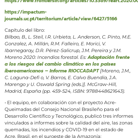
https://www.frontiersin.org/articles/10.3389/feart.2020.00
https://impactum-
journals.uc.pt/territorium/article/view/6427/5166
Capítulo del libro:
Bilbao, B., L. Steil, I.R. Urbieta, L. Anderson, C. Pinto, M.E.
Gonzalez, A. Millán, R.M. Falleiro, E. Morici, V.
Ibarnegaray, D.R. Pérez-Salicrup, J.M. Pereira y J.M.
Adaptación frente
Moreno 2020: Incendios forestal. Es:
a los riesgos del cambio climático en los países
iberoamericanos – Informe RIOCCADAPT
[Moreno, J.M.,
C. Laguna-Defi o, V. Barros, E. Calvo Buendía, J.A.
Marengo y U. Oswald Spring (eds.)]. McGraw-Hill,
Madrid, España (pp. 459-524, ISBN: 9788448621643).
• El equipo, en colaboración con el proyecto Acre-
Queimadas del Consejo Nacional Brasileño para el
Desarrollo Científico y Tecnológico, publicó tres informes
vinculados a informes sobre la calidad del aire, las zonas
quemadas, los incendios y COVID-19 en el estado de
Acre, Brasil, en el suroeste de la Amazonía: