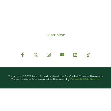
reuniones y proyectos desarrollados por el
IAI y otros eventos de interés.
Suscribirse
Copyright © 2026 Inter-American Institute for Global Change Research.
Cahesoft Web Design
Todos los derechos reservados. Powered by
.