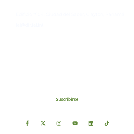
Contacto
Edificio #104, Ciudad del Saber, Clayton, Panamá.
iai@dir.iai.int
Suscríbase al IAI
Para estar al tanto de las noticias, eventos,
reuniones y proyectos desarrollados por el
IAI y otros eventos de interés.
Suscribirse