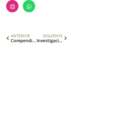
ANTERIOR
SIGUIENTE
Compendio 2025 del IAI: “Biodiversidad en América Latina y el Caribe”
Investigación transdisciplinaria en acción en América Latina y el Caribe: Estudios de caso