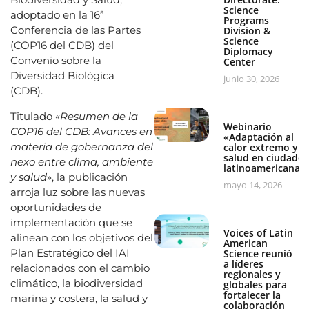
Science
adoptado en la 16ª
Programs
Conferencia de las Partes
Division &
Science
(COP16 del CDB) del
Diplomacy
Convenio sobre la
Center
Diversidad Biológica
junio 30, 2026
(CDB).
Titulado «
Resumen de la
Webinario
COP16 del CDB: Avances en
«Adaptación al
materia de gobernanza del
calor extremo y
salud en ciudades
nexo entre clima, ambiente
latinoamericanas
y salud
», la publicación
mayo 14, 2026
arroja luz sobre las nuevas
oportunidades de
implementación que se
Voices of Latin
alinean con los objetivos del
American
Plan Estratégico del IAI
Science reunió
a líderes
relacionados con el cambio
regionales y
climático, la biodiversidad
globales para
fortalecer la
marina y costera, la salud y
colaboración