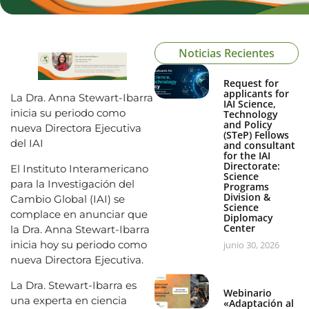
Noticias Recientes
Request for
applicants for
La Dra. Anna Stewart-Ibarra
IAI Science,
inicia su periodo como
Technology
and Policy
nueva Directora Ejecutiva
(STeP) Fellows
del IAI
and consultant
for the IAI
Directorate:
El Instituto Interamericano
Science
para la Investigación del
Programs
Division &
Cambio Global (IAI) se
Science
complace en anunciar que
Diplomacy
Center
la Dra. Anna Stewart-Ibarra
inicia hoy su periodo como
junio 30, 2026
nueva Directora Ejecutiva.
La Dra. Stewart-Ibarra es
Webinario
una experta en ciencia
«Adaptación al