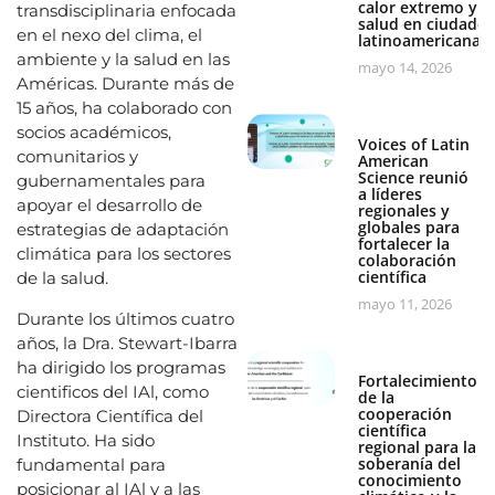
calor extremo y
transdisciplinaria enfocada
salud en ciudades
en el nexo del clima, el
latinoamericanas
ambiente y la salud en las
mayo 14, 2026
Américas. Durante más de
15 años, ha colaborado con
socios académicos,
Voices of Latin
comunitarios y
American
Science reunió
gubernamentales para
a líderes
apoyar el desarrollo de
regionales y
globales para
estrategias de adaptación
fortalecer la
climática para los sectores
colaboración
científica
de la salud.
mayo 11, 2026
Durante los últimos cuatro
años, la Dra. Stewart-Ibarra
ha dirigido los programas
Fortalecimiento
cientificos del IAl, como
de la
cooperación
Directora Científica del
científica
Instituto. Ha sido
regional para la
soberanía del
fundamental para
conocimiento
posicionar al IAl y a las