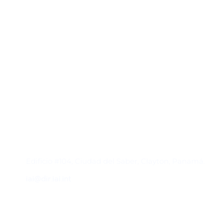
Contacto
Edificio #104, Ciudad del Saber, Clayton, Panamá.
iai@dir.iai.int
Suscríbase al IAI