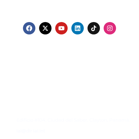
Contacto
Edificio #104, Ciudad del Saber, Clayton, Panamá.
iai@dir.iai.int