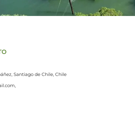
TO
báñez, Santiago de Chile, Chile
il.com,