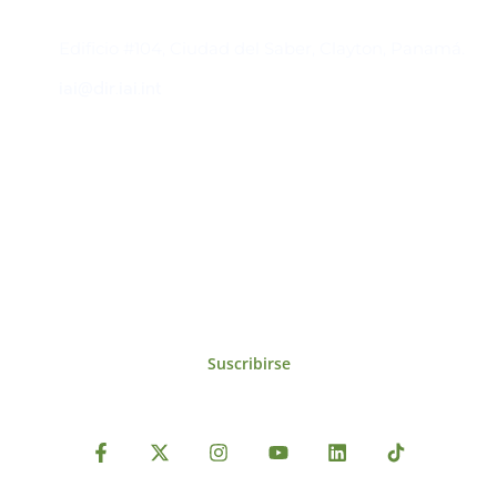
Contacto
Edificio #104, Ciudad del Saber, Clayton, Panamá.
iai@dir.iai.int
Suscríbase al IAI
Para estar al tanto de las noticias, eventos,
reuniones y proyectos desarrollados por el
IAI y otros eventos de interés.
Suscribirse