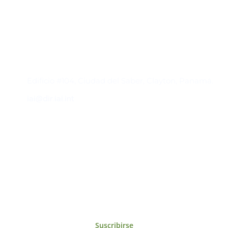
Contacto
Edificio #104, Ciudad del Saber, Clayton, Panamá.
iai@dir.iai.int
Suscríbase al IAI
Para estar al tanto de las noticias, eventos,
reuniones y proyectos desarrollados por el
IAI y otros eventos de interés.
Suscribirse