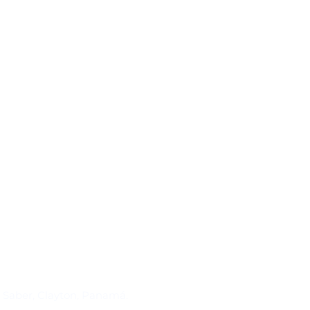
Suscríbase al IAI
l Saber, Clayton, Panamá.
Para estar al tanto de las not