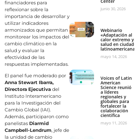
Center
financiadores para
junio 30, 2026
reflexionar sobre la
importancia de desarrollar y
utilizar indicadores
armonizados que permitan
Webinario
«Adaptación al
monitorear los impactos del
calor extremo y
cambio climático en la
salud en ciudades
latinoamericanas
salud y evaluar la
mayo 14, 2026
efectividad de las
respuestas implementadas.
El panel fue moderado por
Voices of Latin
Anna Stewart Ibarra,
American
Science reunió
Directora Ejecutiva
del
a líderes
Instituto Interamericano
regionales y
globales para
para la Investigación del
fortalecer la
Cambio Global (IAI).
colaboración
científica
Además, participaron como
mayo 11, 2026
panelistas
Diarmid
Campbell-Lendrum
, jefe de
la unidad de cambio