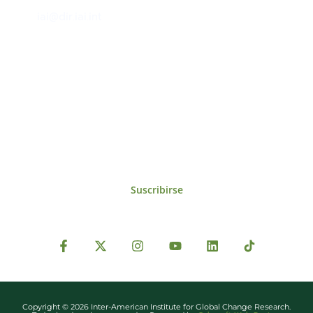
iai@dir.iai.int
Suscríbase al IAI
Para estar al tanto de las noticias, eventos,
reuniones y proyectos desarrollados por el
IAI y otros eventos de interés.
Suscribirse
Copyright © 2026 Inter-American Institute for Global Change Research.