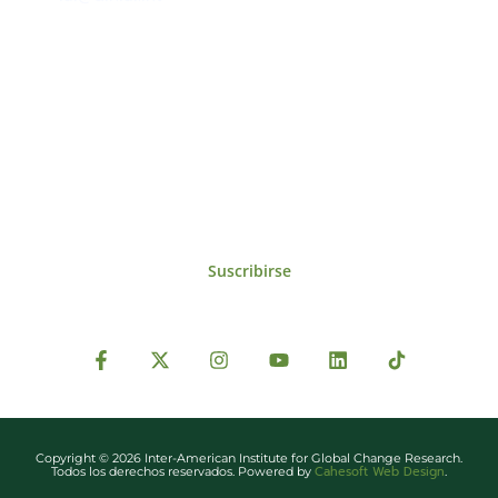
Suscríbase al IAI
Para estar al tanto de las noticias, eventos,
reuniones y proyectos desarrollados por el
IAI y otros eventos de interés.
Suscribirse
Copyright © 2026 Inter-American Institute for Global Change Research.
Cahesoft Web Design
Todos los derechos reservados. Powered by
.