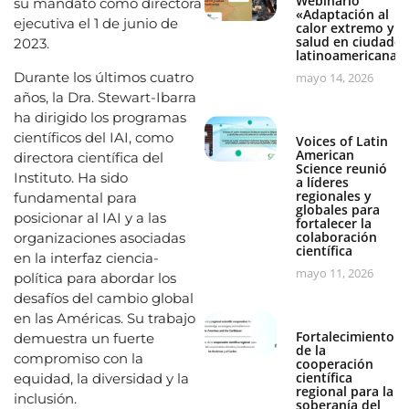
Webinario
su mandato como directora
«Adaptación al
ejecutiva el 1 de junio de
calor extremo y
salud en ciudades
2023.
latinoamericanas
Durante los últimos cuatro
mayo 14, 2026
años, la Dra. Stewart-Ibarra
ha dirigido los programas
científicos del IAI, como
Voices of Latin
American
directora científica del
Science reunió
Instituto. Ha sido
a líderes
regionales y
fundamental para
globales para
posicionar al IAI y a las
fortalecer la
colaboración
organizaciones asociadas
científica
en la interfaz ciencia-
mayo 11, 2026
política para abordar los
desafíos del cambio global
en las Américas. Su trabajo
Fortalecimiento
demuestra un fuerte
de la
compromiso con la
cooperación
científica
equidad, la diversidad y la
regional para la
inclusión.
soberanía del