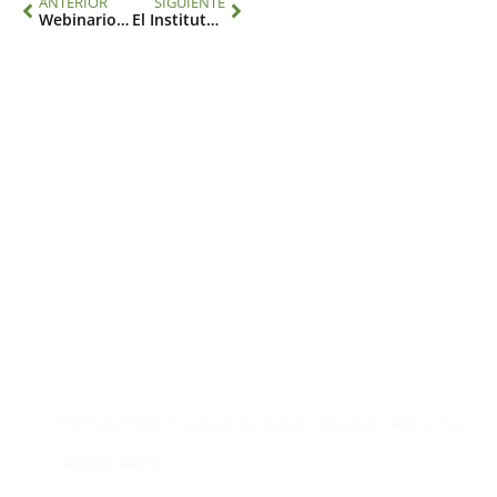
ANTERIOR
SIGUIENTE
Webinario: Redes de investigación sobre cambios globales pasados en América Latina y el Caribe
El Instituto Interamericano para la Investigación del Cambio Global (IAI) está reclutando un director de Programas Científicos
Contacto
Edificio #104, Ciudad del Saber, Clayton, Panamá.
iai@dir.iai.int