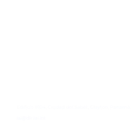
Contacto
Edificio #104, Ciudad del Saber, Clayton, Panamá.
iai@dir.iai.int
Suscríbase al IAI