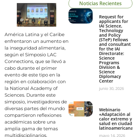
Noticias Recientes
Request for
applicants for
IAI Science,
Technology
América Latina y el Caribe
and Policy
(STeP) Fellows
enfrentaron un aumento en
and consultant
la inseguridad alimentaria,
for the IAI
Directorate:
según el Simposio LAC
Science
Connections, que se llevó a
Programs
Division &
cabo durante el primer
Science
evento de este tipo en la
Diplomacy
Center
región en colaboración con
la National Academy of
junio 30, 2026
Sciences. Durante este
simposio, investigadores de
diversas partes del mundo
Webinario
«Adaptación al
compartieron reflexiones
calor extremo y
académicas sobre una
salud en ciudades
latinoamericanas
amplia gama de temas
multidisciplinarios,
mayo 14, 2026