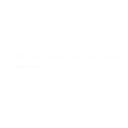
Contacto
Edificio #104, Ciudad del Saber, Clayton, Panamá.
iai@dir.iai.int
Suscríbase al IAI
Para estar al tanto de las noticias, eventos,
reuniones y proyectos desarrollados por el
IAI y otros eventos de interés.