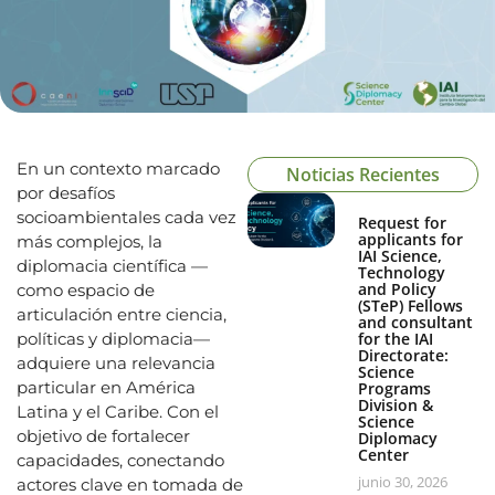
En un contexto marcado
Noticias Recientes
por desafíos
socioambientales cada vez
Request for
applicants for
más complejos, la
IAI Science,
diplomacia científica —
Technology
and Policy
como espacio de
(STeP) Fellows
articulación entre ciencia,
and consultant
políticas y diplomacia—
for the IAI
Directorate:
adquiere una relevancia
Science
particular en América
Programs
Division &
Latina y el Caribe. Con el
Science
objetivo de fortalecer
Diplomacy
Center
capacidades, conectando
junio 30, 2026
actores clave en tomada de