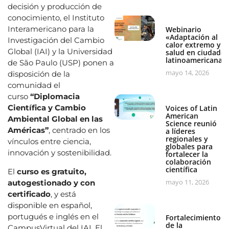
decisión y producción de
conocimiento, el Instituto
Interamericano para la
Webinario
«Adaptación al
Investigación del Cambio
calor extremo y
Global (IAI) y la Universidad
salud en ciudades
latinoamericanas
de São Paulo (USP) ponen a
mayo 14, 2026
disposición de la
comunidad el
curso
“Diplomacia
Científica y Cambio
Voices of Latin
American
Ambiental Global en las
Science reunió
Américas”
, centrado en los
a líderes
regionales y
vínculos entre ciencia,
globales para
innovación y sostenibilidad.
fortalecer la
colaboración
científica
El
curso es gratuito,
mayo 11, 2026
autogestionado y con
certificado
, y está
disponible en español,
portugués e inglés en el
Fortalecimiento
de la
CampusVirtual del IAI. El