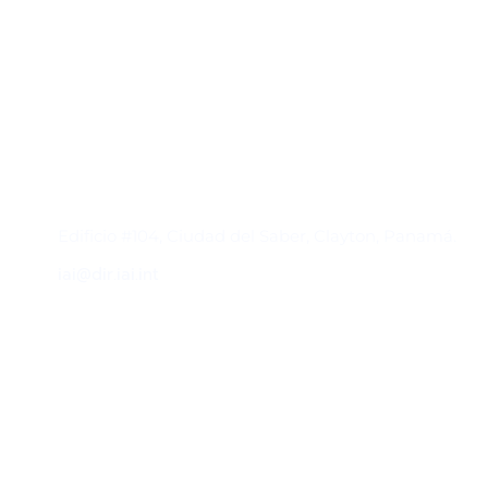
Contacto
Edificio #104, Ciudad del Saber, Clayton, Panamá.
iai@dir.iai.int
Suscríbase al IAI
Para estar al tanto de las noticias, eventos,
reuniones y proyectos desarrollados por el
IAI y otros eventos de interés.