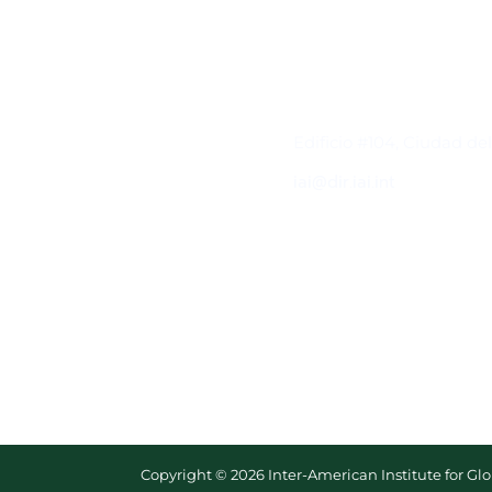
Contacto
Edificio #104, Ciudad de
iai@dir.iai.int
Copyright © 2026 Inter-American Institute for G