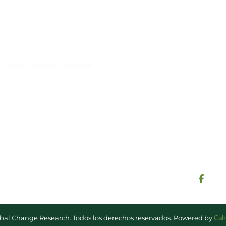
Suscríbase al IAI
l Saber, Clayton, Panamá.
Para estar al tanto de las not
reuniones y proyectos desarr
otros eventos de interés.
Cah
lobal Change Research. Todos los derechos reservados. Powered by