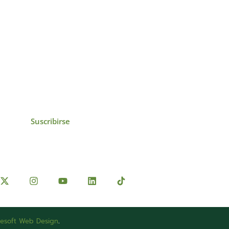
icias, eventos,
ollados por el IAI y
Suscribirse
esoft Web Design
.