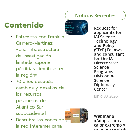
Noticias Recientes
Contenido
Request for
applicants for
Entrevista con Franklin
IAI Science,
Technology
Carrero-Martinez:
and Policy
«Una infraestructura
(STeP) Fellows
and consultant
de investigación
for the IAI
limitada supone
Directorate:
Science
pérdidas científicas en
Programs
la región»
Division &
Science
70 años después:
Diplomacy
cambios y desafíos de
Center
los recursos
junio 30, 2026
pesqueros del
Atlántico Sur
sudoccidental
Webinario
Descubra las voces de
«Adaptación al
calor extremo y
la red interamericana
salud en ciudades