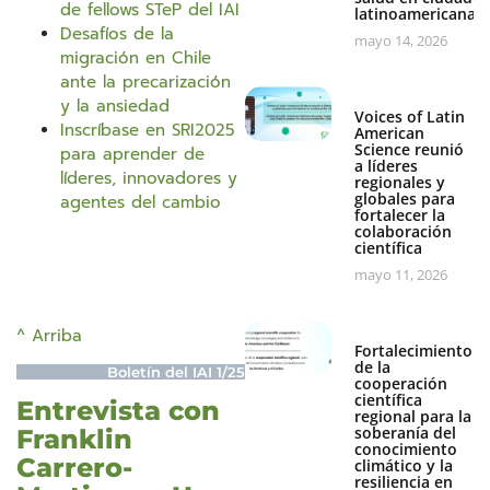
de fellows STeP del IAI
latinoamericanas
Desafíos de la
mayo 14, 2026
migración en Chile
ante la precarización
y la ansiedad
Voices of Latin
Inscríbase en SRI2025
American
Science reunió
para aprender de
a líderes
líderes, innovadores y
regionales y
globales para
agentes del cambio
fortalecer la
colaboración
científica
mayo 11, 2026
^ Arriba
Fortalecimiento
de la
Boletín del IAI 1/25
cooperación
científica
Entrevista con
regional para la
soberanía del
Franklin
conocimiento
Carrero-
climático y la
resiliencia en