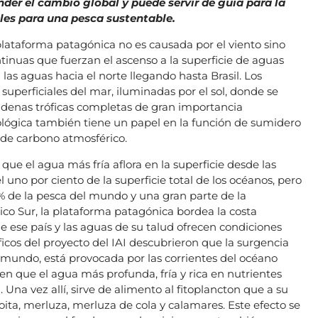
er el cambio global y puede servir de guía para la
les para una pesca sustentable.
 plataforma patagónica no es causada por el viento sino
tinuas que fuerzan el ascenso a la superficie de aguas
an las aguas hacia el norte llegando hasta Brasil. Los
 superficiales del mar, iluminadas por el sol, donde se
cadenas tróficas completas de gran importancia
lógica también tiene un papel en la función de sumidero
 de carbono atmosférico.
 que el agua más fría aflora en la superficie desde las
uno por ciento de la superficie total de los océanos, pero
0% de la pesca del mundo y una gran parte de la
tico Sur, la plataforma patagónica bordea la costa
 ese país y las aguas de su talud ofrecen condiciones
íficos del proyecto del IAI descubrieron que la surgencia
l mundo, está provocada por las corrientes del océano
cen que el agua más profunda, fría y rica en nutrientes
. Una vez allí, sirve de alimento al fitoplancton que a su
oita, merluza, merluza de cola y calamares. Este efecto se