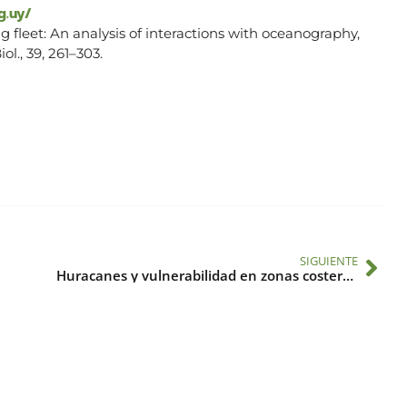
rg.uy/
g fleet: An analysis of interactions with oceanography,
ol., 39, 261–303.
SIGUIENTE
Huracanes y vulnerabilidad en zonas costeras en América Central y el Caribe