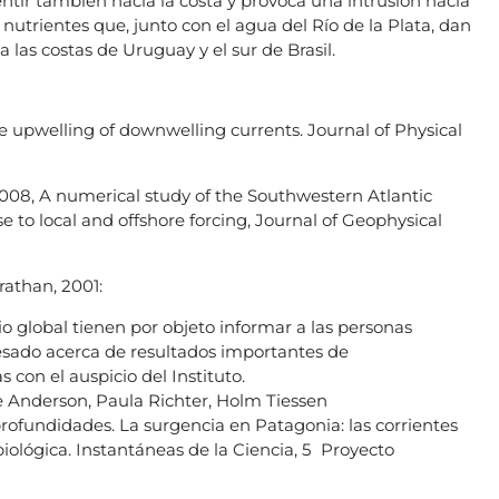
ntir también hacia la costa y provoca una intrusión hacia
nutrientes que, junto con el agua del Río de la Plata, dan
 las costas de Uruguay y el sur de Brasil.
e upwelling of downwelling currents. Journal of Physical
, 2008, A numerical study of the Southwestern Atlantic
se to local and offshore forcing, Journal of Geophysical
Trathan, 2001:
o global tienen por objeto informar a las personas
eresado acerca de resultados importantes de
 con el auspicio del Instituto.
ne Anderson, Paula Richter, Holm Tiessen
profundidades. La surgencia en Patagonia: las corrientes
iológica. Instantáneas de la Ciencia, 5 Proyecto