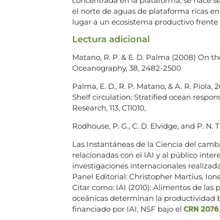
concentrada en la plataforma, se hace se
el norte de aguas de plataforma ricas en 
lugar a un ecosistema productivo frente a
Lectura adicional
Matano, R. P. & E. D. Palma (2008) On th
Oceanography, 38, 2482-2500
Palma, E. D., R. P. Matano, & A. R. Piola
Shelf circulation: Stratified ocean respon
Research, 113, C11010,
Rodhouse, P. G., C. D. Elvidge, and P. N. 
Las Instantáneas de la Ciencia del cambi
relacionadas con el IAI y al público int
investigaciones internacionales realizadas
Panel Editorial: Christopher Martius, Io
Citar como: IAI (2010): Alimentos de las 
oceánicas determinan la productividad b
CRN 2076
financiado por IAI, NSF bajo el
.