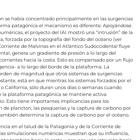
ión se había concentrado principalmente en las surgencias
aforma patagónica el mecanismo es diferente. Apoyándose
 numéricas, el proyecto del IAI mostró una “intrusión” de la
a, forzada por la topografía del fondo del océano (ver
Corriente de Malvinas en el Atlántico Sudoccidental fluye
ental, genera un gradiente de presión a lo largo del
orrientes hacia la costa. Esto es compensado por un flujo
gencia- a lo largo del borde de la plataforma. La
orden de magnitud que otros sistemas de surgencias
obstante, está en que mientras los sistemas forzados por el
 o California, sólo duran unos días o semanas cuando
de la plataforma patagónica se mantiene activa
. Esto tiene importantes implicancias para los
de plancton, las pesquerías y la captura de carbono por
también determina la captura de carbono por el océano.
encia en el talud de la Patagonia y de la Corriente de
 las simulaciones numéricas muestran que su influencia,