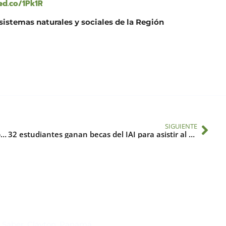
ed.co/1Pk1R
sistemas naturales y sociales de la Región
SIGUIENTE
Día Internacional de la Amazonía: Avances para proteger el “pulmón verde” de la región
32 estudiantes ganan becas del IAI para asistir al 15º Encuentro Bienal SETAC América Latina
Suscríbase al IAI
l Saber, Clayton, Panamá.