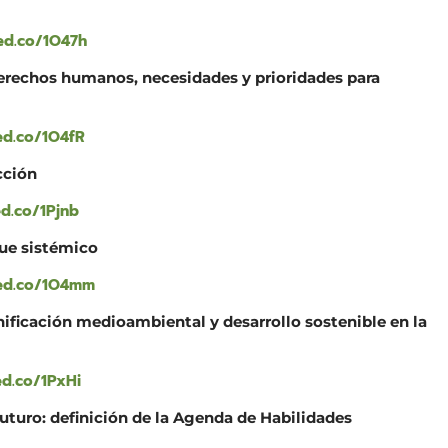
ed.co/1O47h
derechos humanos, necesidades y prioridades para
ed.co/1O4fR
cción
ed.co/1Pjnb
ue sistémico
hed.co/1O4mm
ficación medioambiental y desarrollo sostenible en la
ed.co/1PxHi
Futuro: definición de la Agenda de Habilidades