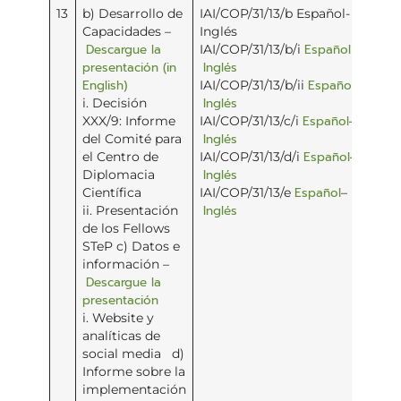
13
b) Desarrollo de
IAI/COP/31/13/b Español-
Capacidades –
Inglés
Descargue la
Español
IAI/COP/31/13/b/i
–
presentación (in
Inglés
English)
Español
IAI/COP/31/13/b/ii
–
Inglés
i. Decisión
Español
XXX/9: Informe
IAI/COP/31/13/c/i
–
Inglés
del Comité para
Español
el Centro de
IAI/COP/31/13/d/i
–
Inglés
Diplomacia
Español
Científica
IAI/COP/31/13/e
–
Inglés
ii. Presentación
de los Fellows
STeP c) Datos e
información –
Descargue la
presentación
i. Website y
analíticas de
social media d)
Informe sobre la
implementación