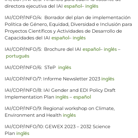
español
inglés
directora ejecutiva del IAI
–
IAI/COP/INFO/4: Borrador del plan de implementación
Política de Género, Equidad, Diversidad e Inclusión para
Proyectos Científicos y Actividades de Desarrollo de
español
inglés
Capacidades del IAI
–
español
inglés
IAI/COP/INFO/5: Brochure del IAI
–
–
portugués
inglés
IAI/COP/INFO/6: STeP
inglés
IAI/COP/INFO/7: Informe Newsletter 2023
IAI/COP/INFO/8: IAI Gender and EDI Policy Draft
inglés
español
Implementation Plan
–
IAI/COP/INFO/9: Regional workshop on Climate,
inglés
Environment and Health
IAI/COP/INFO/10: GEWEX 2023 – 2032 Science
inglés
Plan