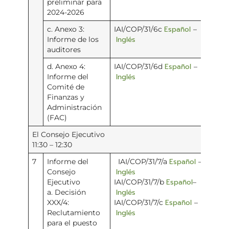
preliminar para
2024-2026
Español
c. Anexo 3:
IAI/COP/31/6c
–
Inglés
Informe de los
auditores
Español
d. Anexo 4:
IAI/COP/31/6d
–
Inglés
Informe del
Comité de
Finanzas y
Administración
(FAC)
El Consejo Ejecutivo
11:30 – 12:30
Español
7
Informe del
IAI/COP/31/7/a
–
Inglés
Consejo
Español
Ejecutivo
IAI/COP/31/7/b
–
Inglés
a. Decisión
Español
XXX/4:
IAI/COP/31/7/c
–
Inglés
Reclutamiento
para el puesto