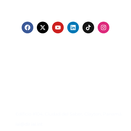
Contacto
Edificio #104, Ciudad del Saber, Clayton, Panamá.
iai@dir.iai.int