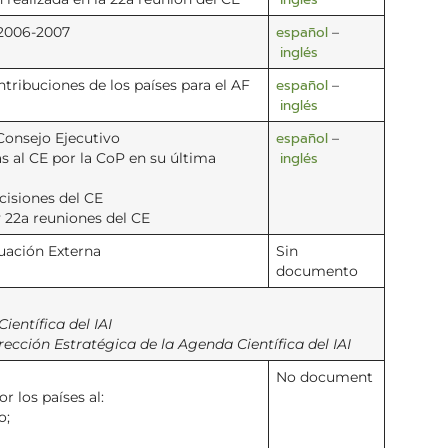
español
 2006-2007
–
inglés
español
tribuciones de los países para el AF
–
inglés
español
Consejo Ejecutivo
–
inglés
 al CE por la CoP en su última
cisiones del CE
y 22a reuniones del CE
uación Externa
Sin
documento
ientífica del IAI
ección Estratégica de la Agenda Científica del IAI
No document
r los países al:
o;