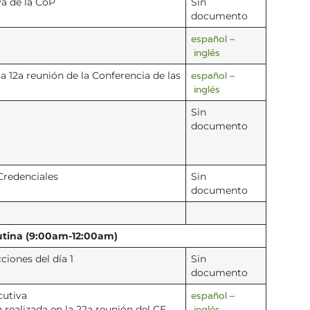
va de la CoP
Sin
documento
español
–
inglés
español
a 12a reunión de la Conferencia de las
–
inglés
Sin
documento
Credenciales
Sin
documento
utina (9:00am-12:00am)
ciones del día 1
Sin
documento
español
cutiva
–
inglés
n realizada en la 22a reunión del CE