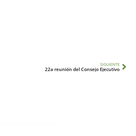
SIGUIENTE
22a reunión del Consejo Ejecutivo
Suscríbase al IAI
l Saber, Clayton, Panamá.
Para estar al tanto de las not
reuniones y proyectos desarr