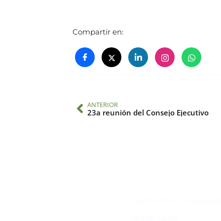
Compartir en:
ANTERIOR
23a reunión del Consejo Ejecutivo
Contacto
Edificio #104, Ciudad de
iai@dir.iai.int