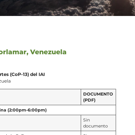
orlamar, Venezuela
tes (CoP-13) del IAI
zuela
DOCUMENTO
(PDF)
tina (2:00pm-6:00pm)
Sin
documento